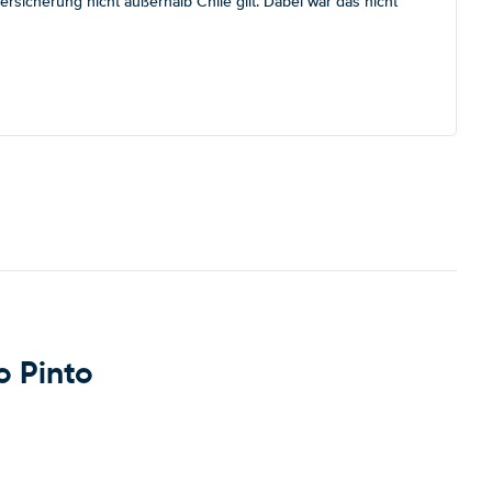
sicherung nicht außerhalb Chile gilt. Dabei war das nicht
o Pinto