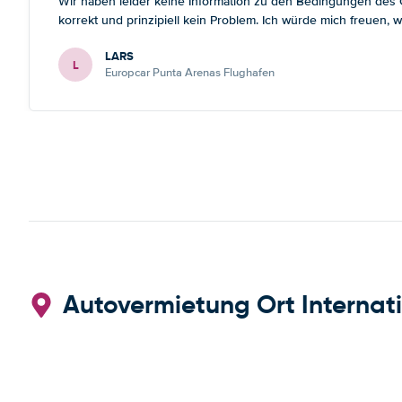
Wir haben leider keine Information zu den Bedingungen des Gr
korrekt und prinzipiell kein Problem. Ich würde mich freuen
LARS
L
Europcar Punta Arenas Flughafen
Autovermietung Ort Internati