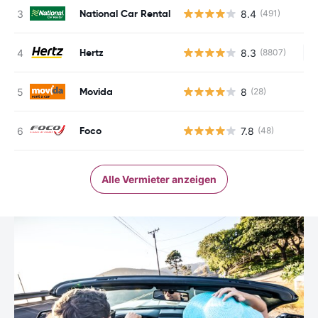
National Car Rental
8.4
(491)
Hertz
8.3
(8807)
Ke
Movida
8
(28)
Foco
7.8
(48)
Alle Vermieter anzeigen