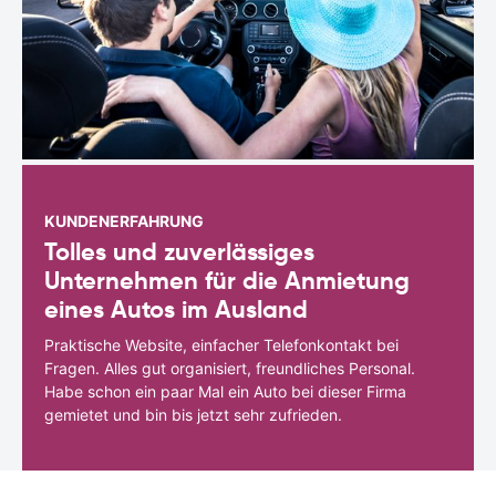
KUNDENERFAHRUNG
Tolles und zuverlässiges
Unternehmen für die Anmietung
eines Autos im Ausland
Praktische Website, einfacher Telefonkontakt bei
Fragen. Alles gut organisiert, freundliches Personal.
Habe schon ein paar Mal ein Auto bei dieser Firma
gemietet und bin bis jetzt sehr zufrieden.