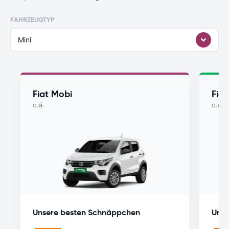
FAHRZEUGTYP
Mini
Fiat Mobi
Fia
o.ä.
o.ä.
Unsere besten Schnäppchen
Unse