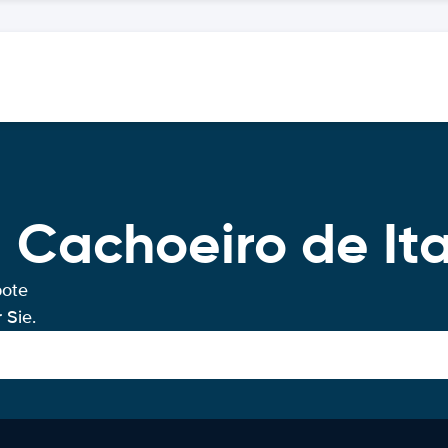
 Cachoeiro de It
bote
 Sie.