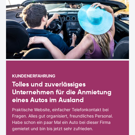
KUNDENERFAHRUNG
Tolles und zuverlässiges
Unternehmen für die Anmietung
eines Autos im Ausland
Praktische Website, einfacher Telefonkontakt bei
Fragen. Alles gut organisiert, freundliches Personal.
Habe schon ein paar Mal ein Auto bei dieser Firma
gemietet und bin bis jetzt sehr zufrieden.