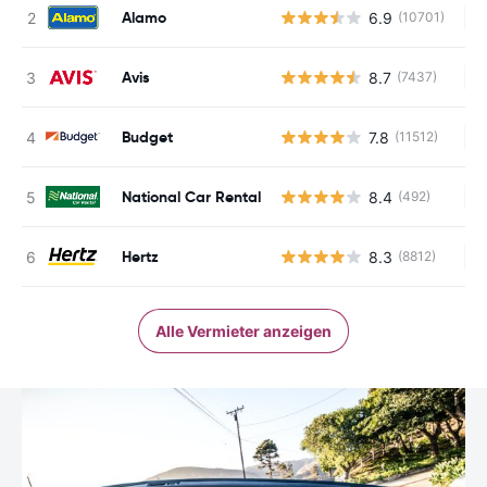
Alamo
6.9
(10701)
Ke
Avis
8.7
(7437)
Ke
Budget
7.8
(11512)
Ke
National Car Rental
8.4
(492)
Ke
Hertz
8.3
(8812)
Ke
Alle Vermieter anzeigen