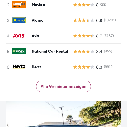
Movida
8
(28)
Ke
Alamo
6.9
(10701)
Ke
Avis
8.7
(7437)
Ke
National Car Rental
8.4
(492)
Ke
Hertz
8.3
(8812)
Ke
Alle Vermieter anzeigen