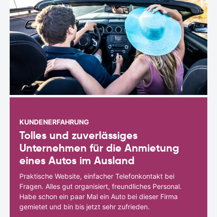
KUNDENERFAHRUNG
Tolles und zuverlässiges
Unternehmen für die Anmietung
eines Autos im Ausland
Praktische Website, einfacher Telefonkontakt bei
Fragen. Alles gut organisiert, freundliches Personal.
Habe schon ein paar Mal ein Auto bei dieser Firma
gemietet und bin bis jetzt sehr zufrieden.