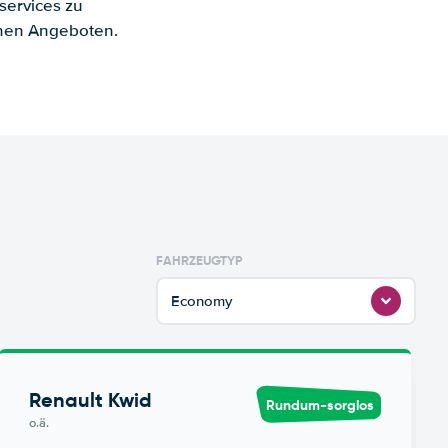
services zu
enen Angeboten.
FAHRZEUGTYP
Economy
Renault Kwid
Rundum-sorglos
o.ä.