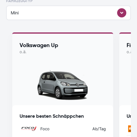
FAHRZEUGTYP
Mini
Volkswagen Up
Fia
o.ä.
o.ä.
Unsere besten Schnäppchen
Unse
Foco
Ab
/Tag