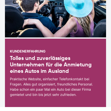
KUNDENERFAHRUNG
Tolles und zuverlässiges
Unternehmen für die Anmietung
eines Autos im Ausland
Praktische Website, einfacher Telefonkontakt bei
Fragen. Alles gut organisiert, freundliches Personal.
Habe schon ein paar Mal ein Auto bei dieser Firma
gemietet und bin bis jetzt sehr zufrieden.