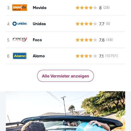
Movida
8
(28)
Unidas
7.7
(6)
Foco
7.6
(48)
Alamo
7.1
(10701)
Alle Vermieter anzeigen