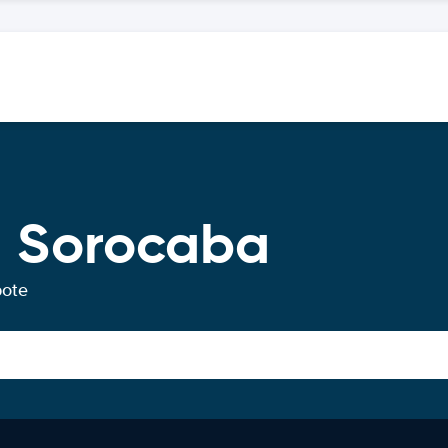
g Sorocaba
bote