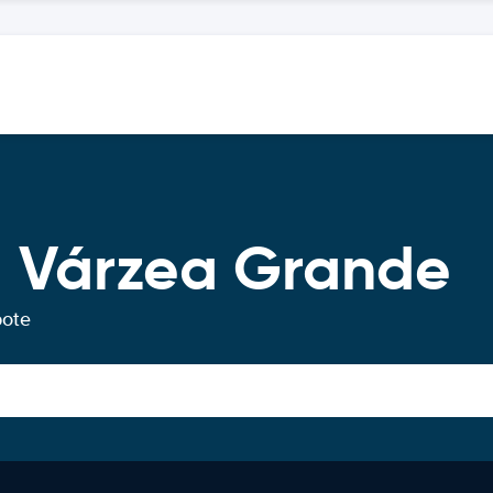
 Várzea Grande
bote