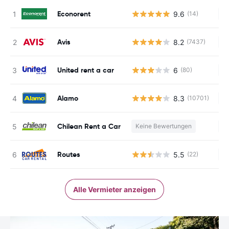
Econorent
9.6
(14)
Ke
Avis
8.2
(7437)
Ke
United rent a car
6
(80)
Ke
Alamo
8.3
(10701)
Ke
Chilean Rent a Car
Keine Bewertungen
Ke
Routes
5.5
(22)
Ke
Alle Vermieter anzeigen