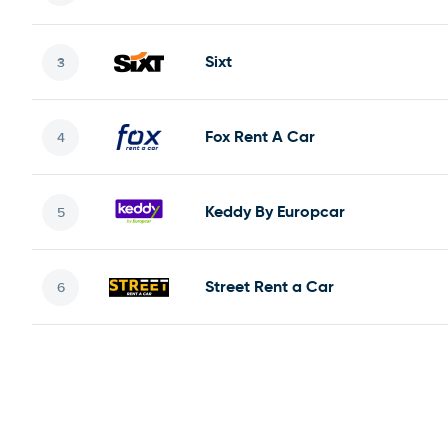
Sixt
Fox Rent A Car
Keddy By Europcar
Street Rent a Car