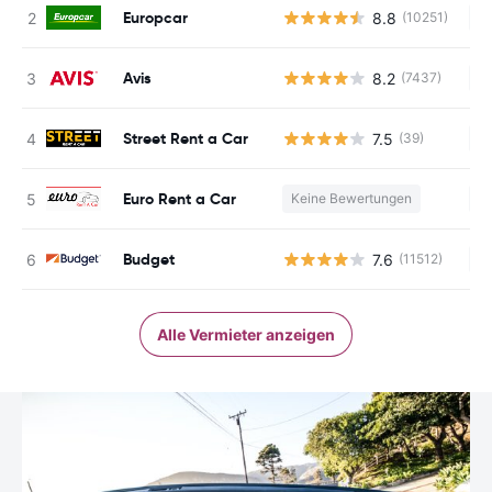
Europcar
8.8
(10251)
Ke
Avis
8.2
(7437)
Ke
Street Rent a Car
7.5
(39)
Ke
Euro Rent a Car
Keine Bewertungen
Ke
Budget
7.6
(11512)
Ke
Alle Vermieter anzeigen