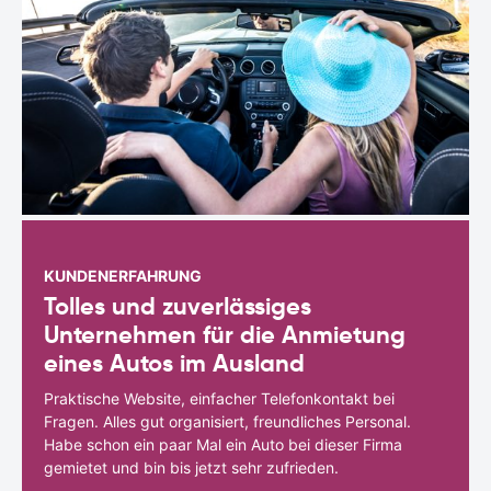
KUNDENERFAHRUNG
Tolles und zuverlässiges
Unternehmen für die Anmietung
eines Autos im Ausland
Praktische Website, einfacher Telefonkontakt bei
Fragen. Alles gut organisiert, freundliches Personal.
Habe schon ein paar Mal ein Auto bei dieser Firma
gemietet und bin bis jetzt sehr zufrieden.