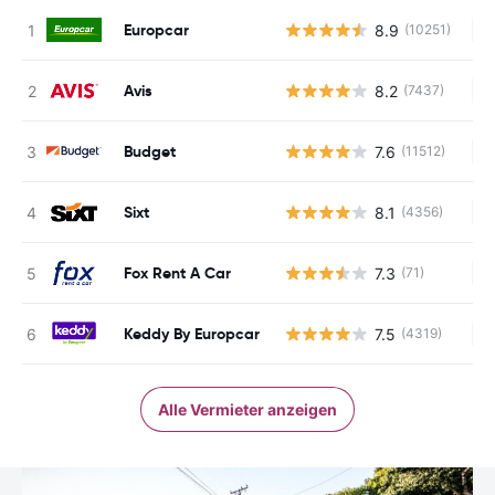
Europcar
8.9
(10251)
Ke
Avis
8.2
(7437)
Ke
Budget
7.6
(11512)
Ke
Sixt
8.1
(4356)
Ke
Fox Rent A Car
7.3
(71)
Ke
Keddy By Europcar
7.5
(4319)
Ke
Alle Vermieter anzeigen