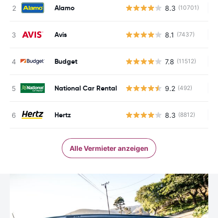
Alamo
8.3
(10701)
Ke
Avis
8.1
(7437)
Ke
Budget
7.8
(11512)
Ke
National Car Rental
9.2
(492)
Ke
Hertz
8.3
(8812)
Ke
Alle Vermieter anzeigen