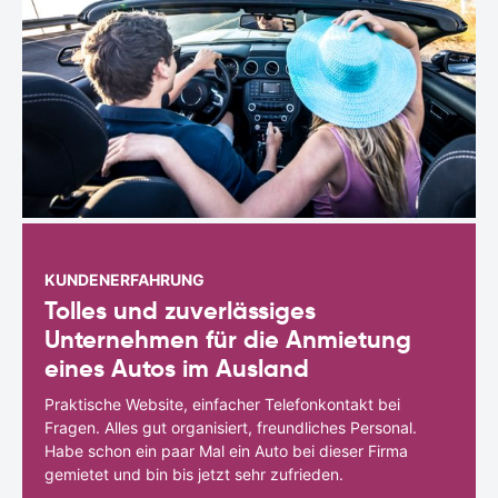
KUNDENERFAHRUNG
Tolles und zuverlässiges
Unternehmen für die Anmietung
eines Autos im Ausland
Praktische Website, einfacher Telefonkontakt bei
Fragen. Alles gut organisiert, freundliches Personal.
Habe schon ein paar Mal ein Auto bei dieser Firma
gemietet und bin bis jetzt sehr zufrieden.