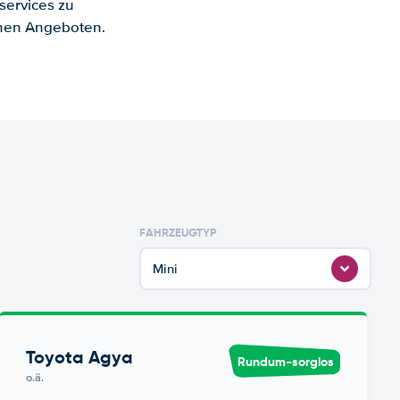
services zu
enen Angeboten.
FAHRZEUGTYP
Mini
Toyota Agya
Rundum-sorglos
o.ä.