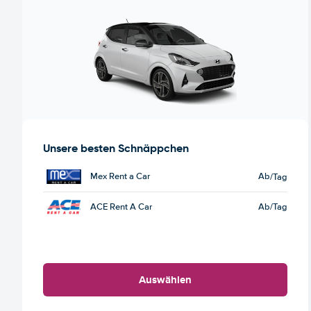
Unsere besten Schnäppchen
Mex Rent a Car
Ab
/Tag
ACE Rent A Car
Ab
/Tag
Auswählen