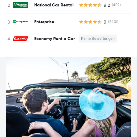
National Car Rental
9.2
(492)
Ke
Enterprise
9
(2409)
Ke
Economy Rent a Car
Keine Bewertungen
Ke