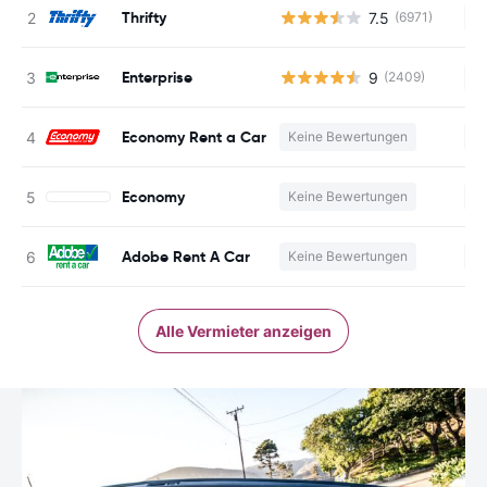
Thrifty
7.5
(6971)
Ke
Enterprise
9
(2409)
Ke
Economy Rent a Car
Keine Bewertungen
Ke
Economy
Keine Bewertungen
Ke
Adobe Rent A Car
Keine Bewertungen
Ke
Alle Vermieter anzeigen