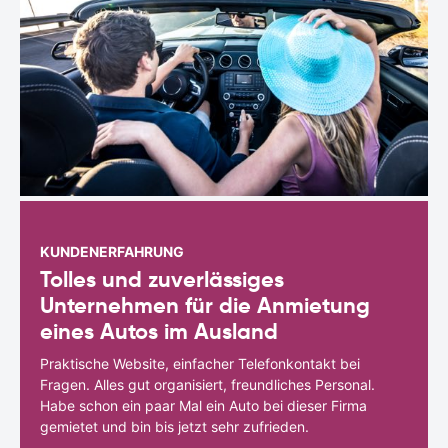
KUNDENERFAHRUNG
Tolles und zuverlässiges
Unternehmen für die Anmietung
eines Autos im Ausland
Praktische Website, einfacher Telefonkontakt bei
Fragen. Alles gut organisiert, freundliches Personal.
Habe schon ein paar Mal ein Auto bei dieser Firma
gemietet und bin bis jetzt sehr zufrieden.