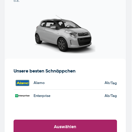
o.ä.
Unsere besten Schnäppchen
Alamo
Ab
/Tag
Enterprise
Ab
/Tag
Auswählen