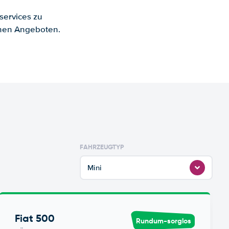
services zu
enen Angeboten.
FAHRZEUGTYP
Mini
Fiat 500
Rundum-sorglos