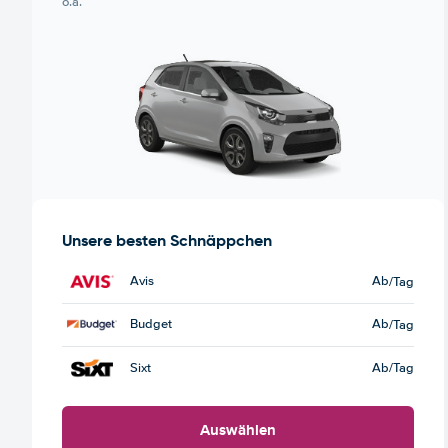
o.ä.
Unsere besten Schnäppchen
Avis
Ab
/Tag
Budget
Ab
/Tag
Sixt
Ab
/Tag
Auswählen