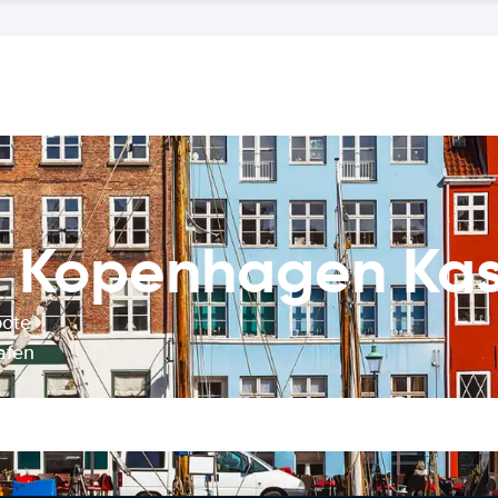
 Kopenhagen Kas
bote
afen