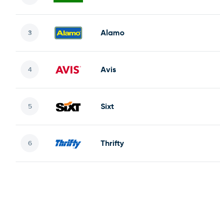
Alamo
Avis
Sixt
Thrifty