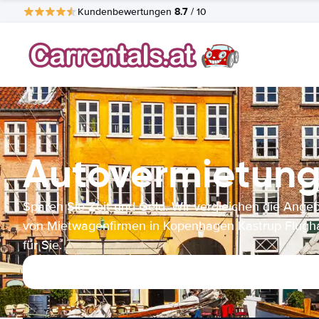
8.7
Kundenbewertungen
/ 10
Autovermietung
Sparen Sie Zeit und Geld. Wir vergleichen die Ange
von Mietwagenfirmen in Kopenhagen Kastrup Flugh
für Sie.