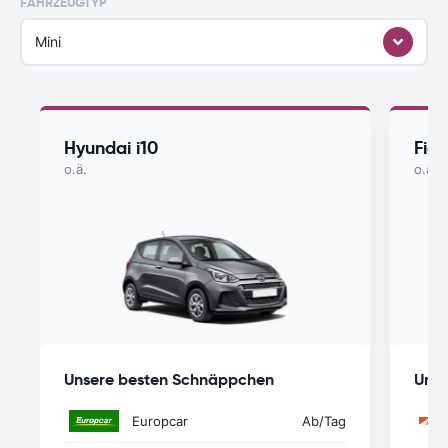
FAHRZEUGTYP
Mini
Hyundai i10
Fiat
o.ä.
o.ä.
Unsere besten Schnäppchen
Unse
Europcar
Ab
/Tag