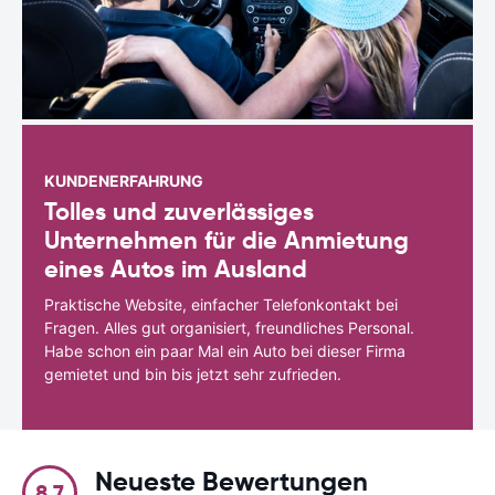
KUNDENERFAHRUNG
Tolles und zuverlässiges
Unternehmen für die Anmietung
eines Autos im Ausland
Praktische Website, einfacher Telefonkontakt bei
Fragen. Alles gut organisiert, freundliches Personal.
Habe schon ein paar Mal ein Auto bei dieser Firma
gemietet und bin bis jetzt sehr zufrieden.
Neueste Bewertungen
8.7