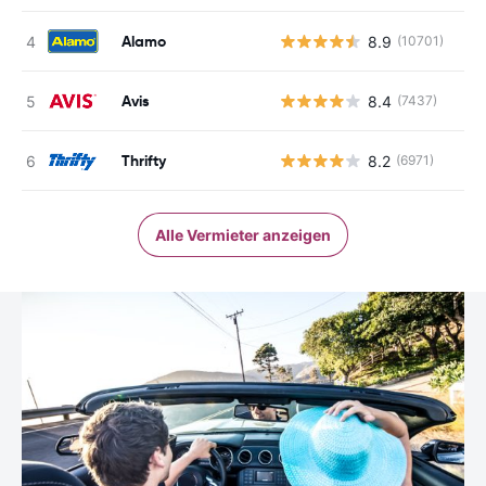
Alamo
8.9
(10701)
Avis
8.4
(7437)
Thrifty
8.2
(6971)
Alle Vermieter anzeigen