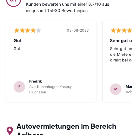
Kunden bewerten uns mit einer 8.7/10 aus
insgesamt 15930 Bewertungen
03-08-2023
Gut
Gut
Sehr gut und
die Miete ei
direkt bei d
Fredrik
Mark
F
Avis Kopenhagen Kastrup
M
Avis 
Flughafen
Autovermietungen im Bereich