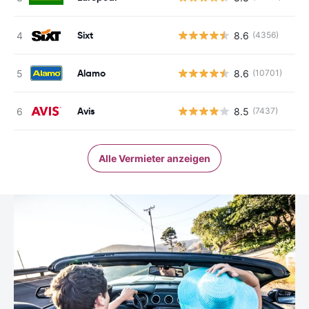
Sixt
8.6
(4356)
Alamo
8.6
(10701)
Avis
8.5
(7437)
Alle Vermieter anzeigen