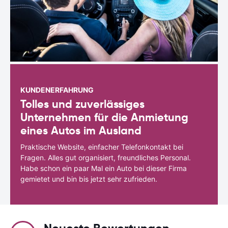
KUNDENERFAHRUNG
Tolles und zuverlässiges
Unternehmen für die Anmietung
eines Autos im Ausland
Praktische Website, einfacher Telefonkontakt bei
Fragen. Alles gut organisiert, freundliches Personal.
Habe schon ein paar Mal ein Auto bei dieser Firma
gemietet und bin bis jetzt sehr zufrieden.