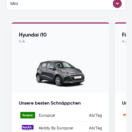
Mini
Hyundai i10
Fiat
o.ä.
o.ä.
Unsere besten Schnäppchen
Unse
Europcar
Ab
/Tag
Keddy By Europcar
Ab
/Tag