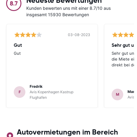
Neueste Bewertungen
8.7
Kunden bewerten uns mit einer 8.7/10 aus
insgesamt 15930 Bewertungen
03-08-2023
Gut
Gut
Sehr gut und
die Miete ei
direkt bei d
Fredrik
Mark
F
Avis Kopenhagen Kastrup
M
Avis 
Flughafen
Autovermietungen im Bereich