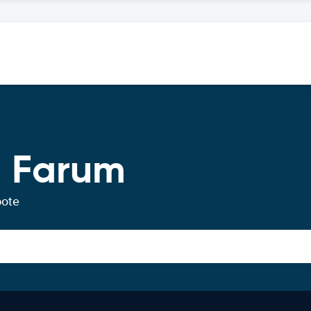
g Farum
bote