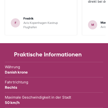
direkt bei d
Fredrik
Mark
F
Avis Kopenhagen Kastrup
M
Avis 
Flughafen
Praktische Informationen
Währung
Danish krone
Fahrtrichtung
Rechts
Maximale Geschwindigkeit in der Stadt
50 km/h