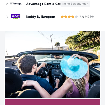
Advantage Rent a Car
Keine Bewertungen
K
Keddy By Europcar
7.8
(4316)
Ke