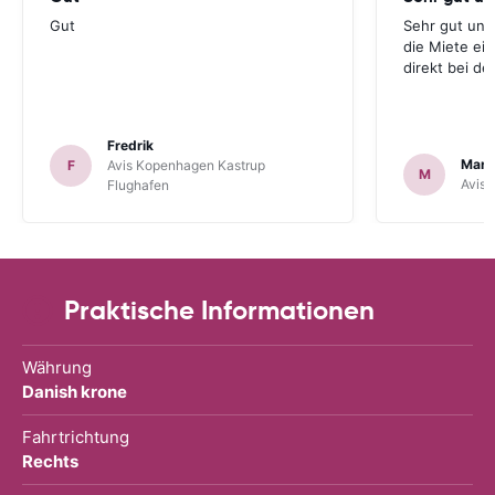
Gut
Sehr gut und
die Miete ei
direkt bei d
Fredrik
Mark
F
Avis Kopenhagen Kastrup
M
Avis 
Flughafen
Praktische Informationen
Währung
Danish krone
Fahrtrichtung
Rechts