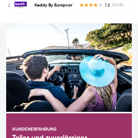
Keddy By Europcar
7.8
(4319)
Ke
KUNDENERFAHRUNG
Tolles und zuverlässiges