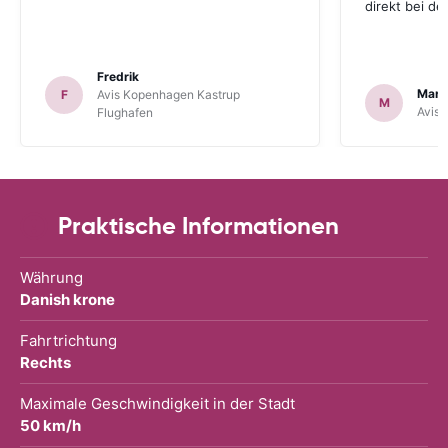
direkt bei d
Fredrik
Mark
F
Avis Kopenhagen Kastrup
M
Avis 
Flughafen
Praktische Informationen
Währung
Danish krone
Fahrtrichtung
Rechts
Maximale Geschwindigkeit in der Stadt
50 km/h