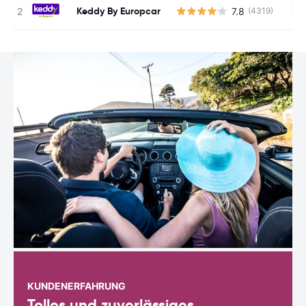
Keddy By Europcar
7.8
(4319)
Ke
KUNDENERFAHRUNG
Tolles und zuverlässiges