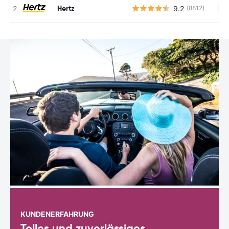
Hertz
9.2
(8812)
Ke
KUNDENERFAHRUNG
Tolles und zuverlässiges