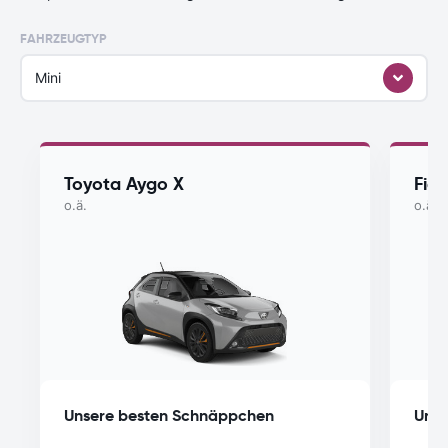
FAHRZEUGTYP
Mini
Toyota Aygo X
Fiat
o.ä.
o.ä.
Unsere besten Schnäppchen
Unse