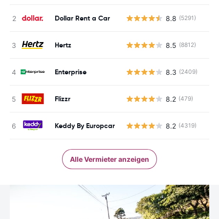
Dollar Rent a Car
8.8
(5291)
Hertz
8.5
(8812)
Enterprise
8.3
(2409)
Flizzr
8.2
(479)
Keddy By Europcar
8.2
(4319)
Alle Vermieter anzeigen