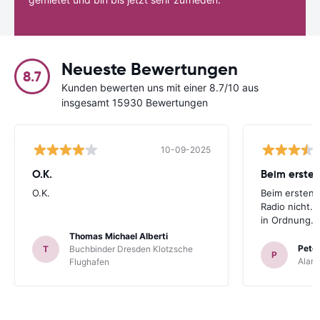
Neueste Bewertungen
8.7
Kunden bewerten uns mit einer 8.7/10 aus
insgesamt 15930 Bewertungen
10-09-2025
O.K.
Beim ersten
O.K.
Beim ersten 
Radio nicht. 
in Ordnung.
Thomas Michael Alberti
Peter
T
Buchbinder Dresden Klotzsche
P
Alam
Flughafen