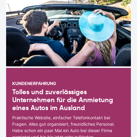
KUNDENERFAHRUNG
Tolles und zuverlässiges
Unternehmen für die Anmietung
eines Autos im Ausland
Praktische Website, einfacher Telefonkontakt bei
Fragen. Alles gut organisiert, freundliches Personal.
Habe schon ein paar Mal ein Auto bei dieser Firma
gemietet und bin bis jetzt sehr zufrieden.