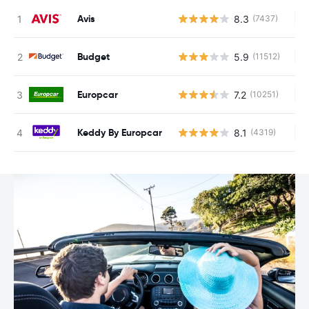
Avis
8.3
(7437)
Ke
Budget
5.9
(11512)
Ke
Europcar
7.2
(10251)
Ke
Keddy By Europcar
8.1
(4319)
Ke