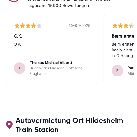
insgesamt 15930 Bewertungen
10-09-2025
O.K.
Beim ersten
O.K.
Beim ersten 
Radio nicht. 
in Ordnung.
Thomas Michael Alberti
Peter
T
Buchbinder Dresden Klotzsche
P
Alam
Flughafen
Autovermietung Ort Hildesheim
Train Station