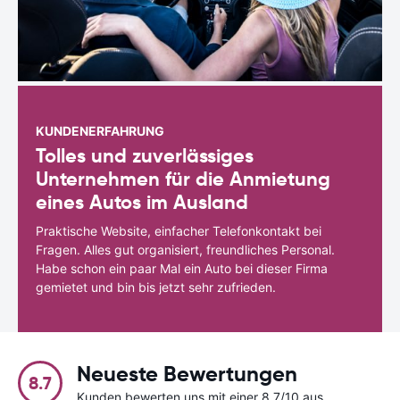
KUNDENERFAHRUNG
Tolles und zuverlässiges
Unternehmen für die Anmietung
eines Autos im Ausland
Praktische Website, einfacher Telefonkontakt bei
Fragen. Alles gut organisiert, freundliches Personal.
Habe schon ein paar Mal ein Auto bei dieser Firma
gemietet und bin bis jetzt sehr zufrieden.
Neueste Bewertungen
8.7
Kunden bewerten uns mit einer 8.7/10 aus