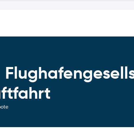
 Flughafengesell
ftfahrt
bote