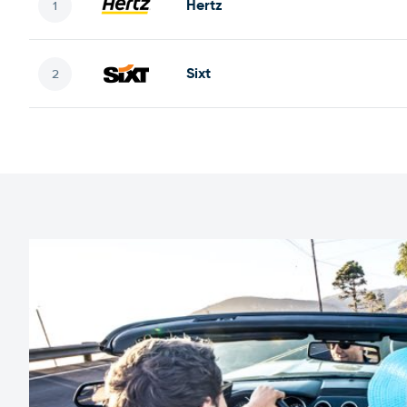
Hertz
Sixt