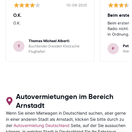
10-09-2025
O.K.
Beim ersten
O.K.
Beim ersten 
Radio nicht. 
in Ordnung.
Thomas Michael Alberti
Peter
T
Buchbinder Dresden Klotzsche
P
Alam
Flughafen
Autovermietungen im Bereich
Arnstadt
Wenn Sie einen Mietwagen in Deutschland suchen, aber gerne
in einer anderen Stadt als Arnstadt, klicken Sie bitte durch zu
der
Autovermietung Deutschland
Seite, auf der Sie aussuchen
können, in welcher Stadt in Deutschland Sie Ihr Fahrzeug