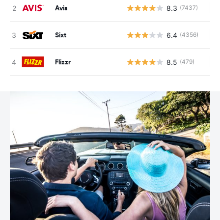
Avis
8.3
(7437)
Ke
Sixt
6.4
(4356)
Ke
Flizzr
8.5
(479)
Ke