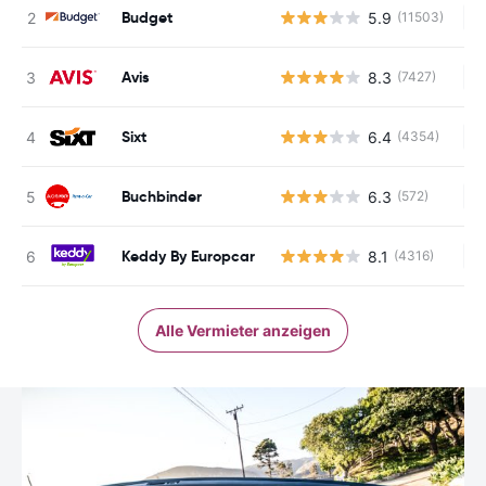
Budget
5.9
(11503)
Ke
Avis
8.3
(7427)
Ke
Sixt
6.4
(4354)
Ke
Buchbinder
6.3
(572)
Ke
Keddy By Europcar
8.1
(4316)
Ke
Alle Vermieter anzeigen