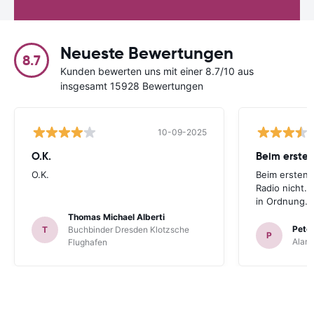
Neueste Bewertungen
8.7
Kunden bewerten uns mit einer 8.7/10 aus
insgesamt 15928 Bewertungen
10-09-2025
O.K.
Beim ersten
O.K.
Beim ersten 
Radio nicht. 
in Ordnung.
Thomas Michael Alberti
Peter
T
Buchbinder Dresden Klotzsche
P
Alam
Flughafen