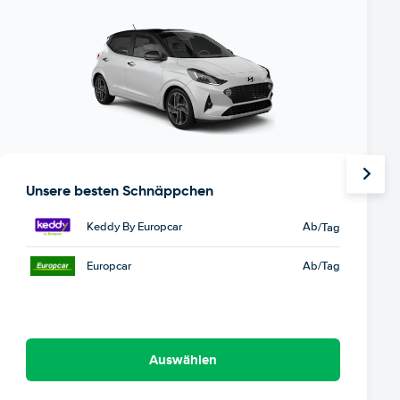
Unsere besten Schnäppchen
Keddy By Europcar
Ab
/Tag
Europcar
Ab
/Tag
Auswählen