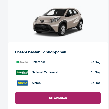
Unsere besten Schnäppchen
Enterprise
Ab
/Tag
National Car Rental
Ab
/Tag
Alamo
Ab
/Tag
Auswählen