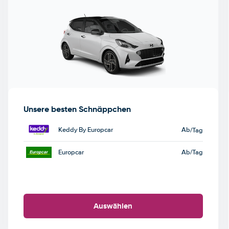
Unsere besten Schnäppchen
Keddy By Europcar
Ab
/Tag
Europcar
Ab
/Tag
Auswählen