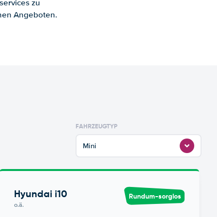
services zu
enen Angeboten.
FAHRZEUGTYP
Mini
Hyundai i10
Rundum-sorglos
o.ä.