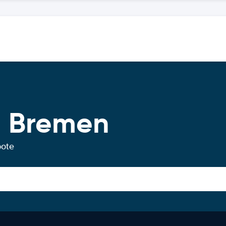
g Bremen
bote