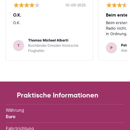
10-09-2025
O.K.
Beim ersten
O.K.
Beim ersten 
Radio nicht. 
in Ordnung.
Thomas Michael Alberti
Peter
T
Buchbinder Dresden Klotzsche
P
Alam
Flughafen
Praktische Informationen
Währung
Euro
Fahrtrichtung