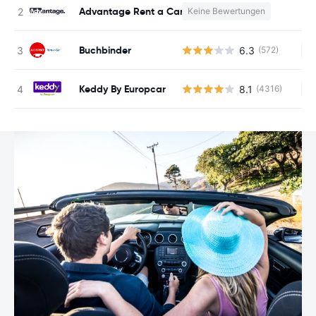
Advantage Rent a Car
Keine Bewertungen
K
Buchbinder
6.3
(572)
Ke
Keddy By Europcar
8.1
(4316)
Ke