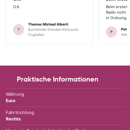
O.K.
Beim ersten 
Radio nicht. 
in Ordnung.
Thomas Michael Alberti
Peter
T
Buchbinder Dresden Klotzsche
P
Alam
Flughafen
Praktische Informationen
Währung
Euro
Fahrtrichtung
Rechts