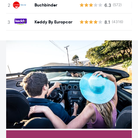
Buchbinder
6.3
(572)
Ke
Keddy By Europcar
8.1
(4316)
Ke