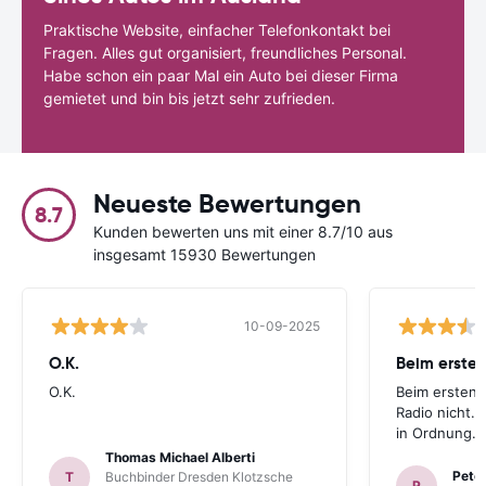
Praktische Website, einfacher Telefonkontakt bei
Fragen. Alles gut organisiert, freundliches Personal.
Habe schon ein paar Mal ein Auto bei dieser Firma
gemietet und bin bis jetzt sehr zufrieden.
Neueste Bewertungen
8.7
Kunden bewerten uns mit einer 8.7/10 aus
insgesamt 15930 Bewertungen
10-09-2025
O.K.
Beim ersten
O.K.
Beim ersten 
Radio nicht. 
in Ordnung.
Thomas Michael Alberti
Peter
T
Buchbinder Dresden Klotzsche
P