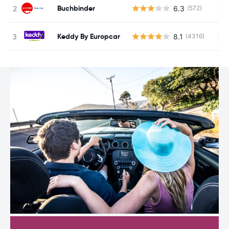
Buchbinder
6.3
(572)
Ke
Keddy By Europcar
8.1
(4316)
Ke