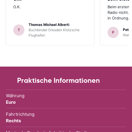
O.K.
Beim ersten 
Radio nicht. 
in Ordnung.
Thomas Michael Alberti
Peter
T
Buchbinder Dresden Klotzsche
P
Alam
Flughafen
Praktische Informationen
Währung
Euro
Fahrtrichtung
Rechts