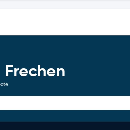
 Frechen
bote