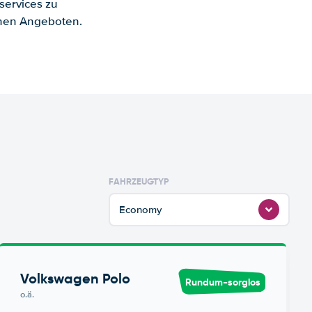
services zu
enen Angeboten.
FAHRZEUGTYP
Economy
Volkswagen Polo
Rundum-sorglos
o.ä.