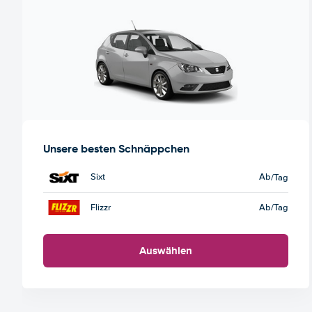
Unsere besten Schnäppchen
Sixt
Ab
/Tag
Flizzr
Ab
/Tag
Auswählen