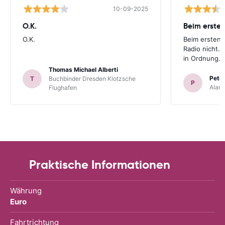
10-09-2025
O.K.
Beim ersten
O.K.
Beim ersten 
Radio nicht. 
in Ordnung.
Thomas Michael Alberti
Peter
T
Buchbinder Dresden Klotzsche
P
Alam
Flughafen
Praktische Informationen
Währung
Euro
Fahrtrichtung