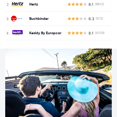
Hertz
8.1
(8812)
Ke
Buchbinder
6.3
(572)
Ke
Keddy By Europcar
8.1
(4319)
Ke