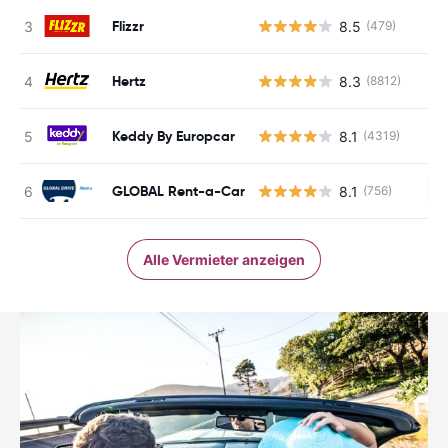
Flizzr
8.5
(479)
Hertz
8.3
(8812)
Keddy By Europcar
8.1
(4319)
GLOBAL Rent-a-Car
8.1
(756)
Ke
Alle Vermieter anzeigen