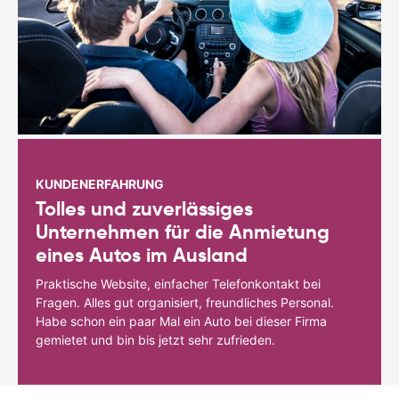
KUNDENERFAHRUNG
Tolles und zuverlässiges
Unternehmen für die Anmietung
eines Autos im Ausland
Praktische Website, einfacher Telefonkontakt bei
Fragen. Alles gut organisiert, freundliches Personal.
Habe schon ein paar Mal ein Auto bei dieser Firma
gemietet und bin bis jetzt sehr zufrieden.