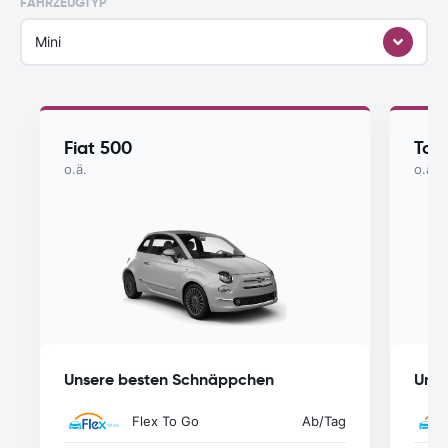
FAHRZEUGTYP
Mini
Fiat 500
Toy
o.ä.
o.ä.
Unsere besten Schnäppchen
Unse
Flex To Go
Ab
/Tag