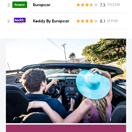
Europcar
7.3
(10239)
Ke
Keddy By Europcar
8.1
(4316)
Ke