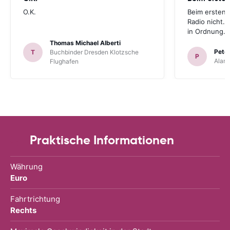
O.K.
Beim ersten 
Radio nicht. 
in Ordnung.
Thomas Michael Alberti
Peter
T
Buchbinder Dresden Klotzsche
P
Alam
Flughafen
Praktische Informationen
Währung
Euro
Fahrtrichtung
Rechts