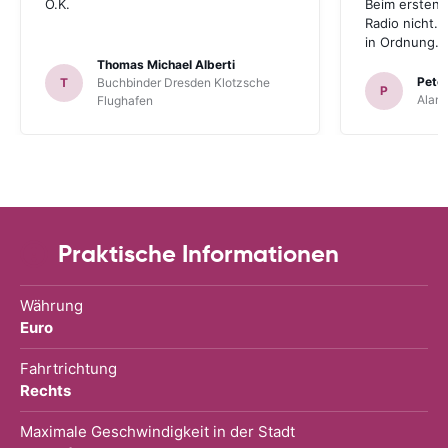
O.K.
Beim ersten 
Radio nicht. 
in Ordnung.
Thomas Michael Alberti
Peter
T
Buchbinder Dresden Klotzsche
P
Alam
Flughafen
Praktische Informationen
Währung
Euro
Fahrtrichtung
Rechts
Maximale Geschwindigkeit in der Stadt