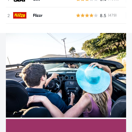
Flizzr
8.5
(479)
Ke