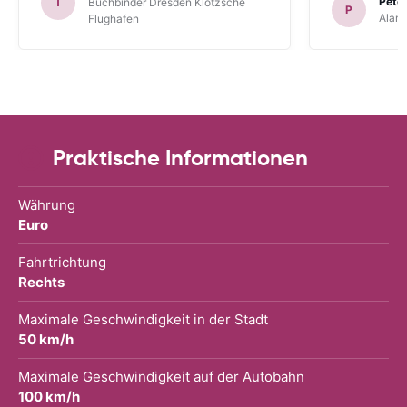
Peter
T
Buchbinder Dresden Klotzsche
P
Alam
Flughafen
Praktische Informationen
Währung
Euro
Fahrtrichtung
Rechts
Maximale Geschwindigkeit in der Stadt
50 km/h
Maximale Geschwindigkeit auf der Autobahn
100 km/h