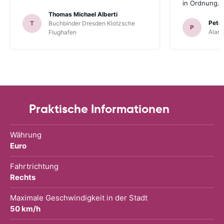
in Ordnung.
Thomas Michael Alberti
Peter
T
Buchbinder Dresden Klotzsche
P
Alam
Flughafen
Praktische Informationen
Währung
Euro
Fahrtrichtung
Rechts
Maximale Geschwindigkeit in der Stadt
50 km/h