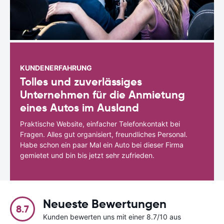
KUNDENERFAHRUNG
Tolles und zuverlässiges
Unternehmen für die Anmietung
eines Autos im Ausland
Praktische Website, einfacher Telefonkontakt bei
Fragen. Alles gut organisiert, freundliches Personal.
Habe schon ein paar Mal ein Auto bei dieser Firma
gemietet und bin bis jetzt sehr zufrieden.
Neueste Bewertungen
8.7
Kunden bewerten uns mit einer 8.7/10 aus