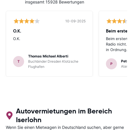
insgesamt 15928 Bewertungen
10-09-2025
O.K.
Beim ersten
O.K.
Beim ersten 
Radio nicht. 
in Ordnung.
Thomas Michael Alberti
Peter
T
Buchbinder Dresden Klotzsche
P
Alam
Flughafen
Autovermietungen im Bereich
Iserlohn
Wenn Sie einen Mietwagen in Deutschland suchen, aber gerne