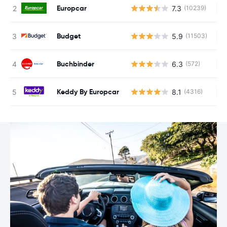
Europcar
7.3
(10239)
Ke
Budget
5.9
(11503)
Ke
Buchbinder
6.3
(572)
Ke
Keddy By Europcar
8.1
(4316)
Ke