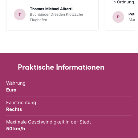
in Ordnung.
Thomas Michael Alberti
Peter
T
Buchbinder Dresden Klotzsche
P
Alam
Flughafen
Praktische Informationen
Währung
Euro
Fahrtrichtung
Rechts
Maximale Geschwindigkeit in der Stadt
50 km/h