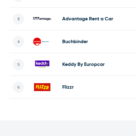
Advantage Rent a Car
Buchbinder
Keddy By Europcar
Flizzr