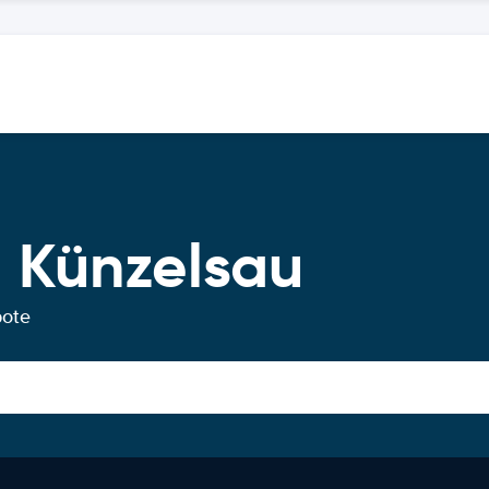
 Künzelsau
bote