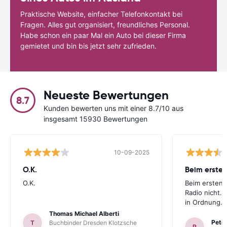
Praktische Website, einfacher Telefonkontakt bei
Fragen. Alles gut organisiert, freundliches Personal.
Habe schon ein paar Mal ein Auto bei dieser Firma
gemietet und bin bis jetzt sehr zufrieden.
Neueste Bewertungen
8.7
Kunden bewerten uns mit einer 8.7/10 aus
insgesamt 15930 Bewertungen
10-09-2025
O.K.
Beim ersten
O.K.
Beim ersten 
Radio nicht. 
in Ordnung.
Thomas Michael Alberti
Peter
T
Buchbinder Dresden Klotzsche
P