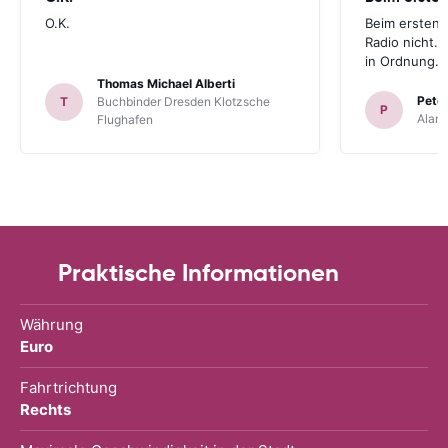
O.K.
Beim ersten 
Radio nicht. 
in Ordnung.
Thomas Michael Alberti
Peter
T
Buchbinder Dresden Klotzsche
P
Alam
Flughafen
Praktische Informationen
Währung
Euro
Fahrtrichtung
Rechts