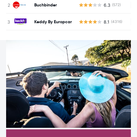
Buchbinder
6.3
(572)
Ke
Keddy By Europcar
8.1
(4316)
Ke