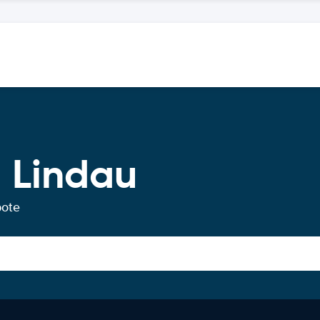
 Lindau
bote