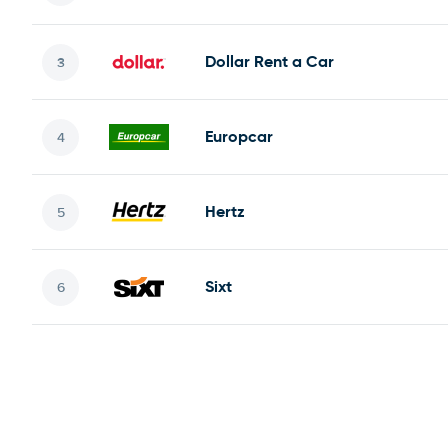
Dollar Rent a Car
Europcar
Hertz
Sixt